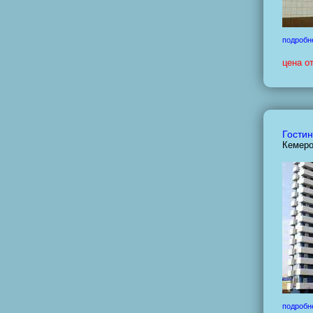
подробн
цена о
Гостин
Кемеро
подробн