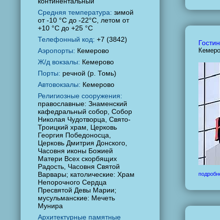
континентальный
Средняя температура:
зимой
от -10 °C до -22°C, летом от
+10 °C до +25 °C
Телефонный код:
+7 (3842)
Гостин
Аэропорты:
Кемерово
Кемеро
Ж/д вокзалы:
Кемерово
Порты:
речной (р. Томь)
Автовокзалы:
Кемерово
Религиозные сооружения:
православные: Знаменский
кафедральный собор, Собор
Николая Чудотворца, Свято-
Троицкий храм, Церковь
Георгия Победоносца,
Церковь Дмитрия Донского,
Часовня иконы Божией
Матери Всех скорбящих
Радость, Часовня Святой
Варвары; католические: Храм
подробн
Непорочного Сердца
Пресвятой Девы Марии;
мусульманские: Мечеть
Мунира
Архитектурные памятные