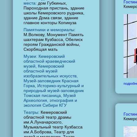
Гостин
места:
дом Губкиных,
Кемеро
Пароходная пристань, здание
школы Кемеровского рудника,
здание Дома связи, здание
главное конторы Копикуза
Памятники и мемориалы:
М.Волкову, Монумент Память
шахтерам Кузбасса, Обелиск
героям Гражданской войны,
Скорбящая мать
Музеи: Кемеровский
областной краеведческий
музей, Кемеровский
областной музей
изобразительных искусств,
Музей-заповедник Красная
подробн
Горка, Историко-культурный и
природный музей-заповедник
Томская писаница, Музей
Археология, этнография и
экология Сибири КГУ
Театры:
Кемеровский
Гостин
областной театр драмы
Кемеро
им.А.Луначарского,
Музыкальный театр Кузбасса
им.А.Боброва, Театр для
детей и молодежи, Театр