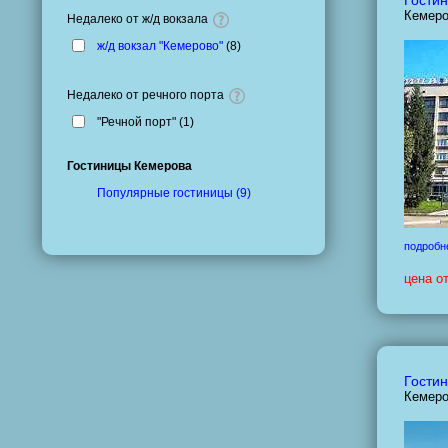
Гостин
Кемеро
Недалеко от ж/д вокзала
ж/д вокзал "Кемерово"
(
8
)
Недалеко от речного порта
"Речной порт" (
1
)
Гостиницы Кемерова
Популярные гостиницы (9)
подробн
цена о
Гостин
Кемеро