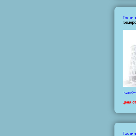
Гостин
Кемеро
подробн
цена о
Гостин