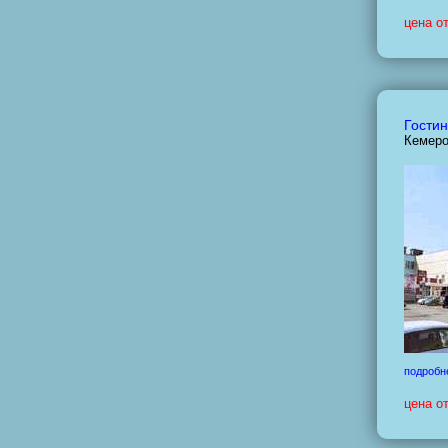
цена о
Гостин
Кемеро
подробн
цена о