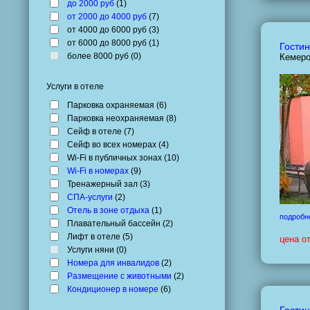
до 2000 руб
(
1
)
от 2000 до 4000 руб
(
7
)
от 4000 до 6000 руб (
3
)
от 6000 до 8000 руб (
1
)
Гостин
более 8000 руб (
0
)
Кемеро
Услуги в отеле
Парковка охраняемая (
6
)
Парковка неохраняемая (
8
)
Сейф в отеле (
7
)
Сейф во всех номерах (
4
)
Wi-Fi в публичных зонах (
10
)
Wi-Fi в номерах
(
9
)
Тренажерный зал (
3
)
СПА-услуги
(
2
)
Отель в зоне отдыха
(
1
)
подробн
Плавательный бассейн (
2
)
Лифт в отеле (
5
)
цена о
Услуги няни (
0
)
Номера для инвалидов
(
2
)
Размещение с животными
(
2
)
Кондиционер в номере
(
6
)