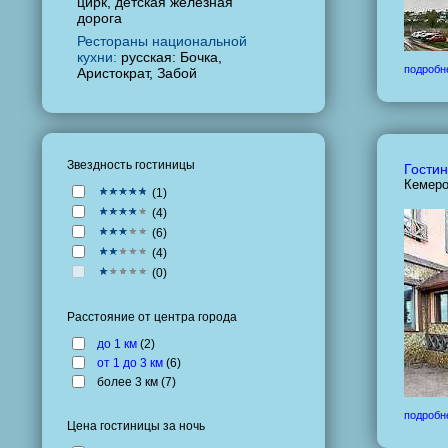
цирк, детская железная
дорога
Рестораны национальной
кухни:
русская: Бочка,
подробн
Аристократ, Забой
Звездность гостиницы
Гостин
Кемеро
(
1
)
(
4
)
(
6
)
(
4
)
(
0
)
Расстояние от центра города
до 1 км
(
2
)
от 1 до 3 км
(
6
)
более 3 км (
7
)
подробн
Цена гостиницы за ночь