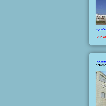
подробн
цена о
Гостин
Кемеро