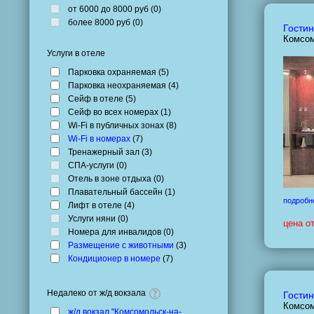
от 6000 до 8000 руб (
0
)
более 8000 руб (
0
)
Гостин
Комсом
Услуги в отеле
Парковка охраняемая (
5
)
Парковка неохраняемая (
4
)
Сейф в отеле (
5
)
Сейф во всех номерах (
1
)
Wi-Fi в публичных зонах (
8
)
Wi-Fi в номерах
(
7
)
Тренажерный зал (
3
)
СПА-услуги (
0
)
Отель в зоне отдыха (
0
)
Плавательный бассейн (
1
)
подробн
Лифт в отеле (
4
)
Услуги няни (
0
)
цена о
Номера для инвалидов (
0
)
Размещение с животными
(
3
)
Кондиционер в номере
(
7
)
Недалеко от ж/д вокзала
Гостин
Комсом
ж/д вокзал "Комсомольск-на-