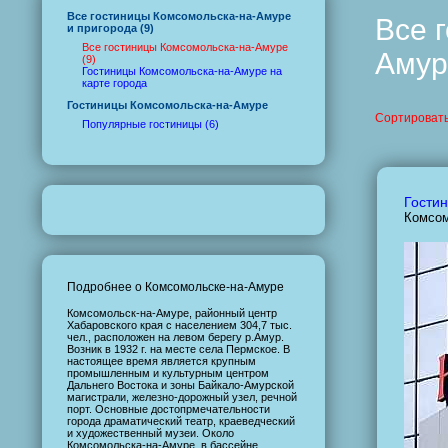
Все гостиницы Комсомольска-на-Амуре
Все 
и пригорода (9)
Все гостиницы Комсомольска-на-Амуре
Амур
(9)
Гостиницы Комсомольска-на-Амуре на
карте города
Гостиницы Комсомольска-на-Амуре
Сортировать
Популярные гостиницы (6)
Гости
Комсом
Подробнее о Комсомольске-на-Амуре
Комсомольск-на-Амуре, районный центр
Хабаровского края с населением 304,7 тыс.
чел., расположен на левом берегу р.Амур.
Возник в 1932 г. на месте села Пермское. В
настоящее время является крупным
промышленным и культурным центром
Дальнего Востока и зоны Байкало-Амурской
магистрали, железно-дорожный узел, речной
порт. Основные достопрмечательности
города драматический театр, краеведческий
и художественный музеи. Около
Комсомольска-на-Амуре, в бассейне