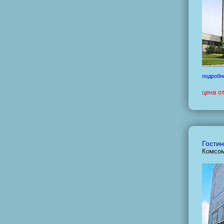
подробн
цена о
Гостин
Комсом