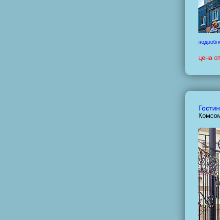
подробн
цена о
Гостин
Комсом