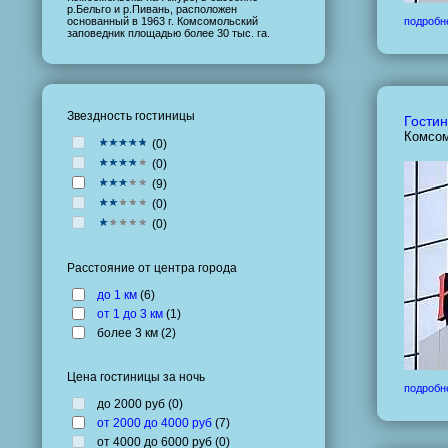
р.Бельго и р.Пивань, расположен
основанный в 1963 г. Комсомольский
подробн
заповедник площадью более 30 тыс. га.
Звездность гостиницы
Гостин
Комсом
(
0
)
(
0
)
(
9
)
(
0
)
(
0
)
Расстояние от центра города
до 1 км
(
6
)
от 1 до 3 км
(
1
)
более 3 км (
2
)
Цена гостиницы за ночь
подробн
до 2000 руб (
0
)
от 2000 до 4000 руб
(
7
)
от 4000 до 6000 руб (
0
)