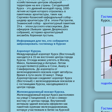
хозяйственным центром обширной
территории на юге страны. Сегодняшний
Курск - это древний молодой город, 1000-
летняя история которого отразилась в
памятниках архитектуры, таких как:
Гостин
Сергиево-Казанский кафедральный собор -
Курск,
шедевр архитектуры 18 в. эпохи Растрелли,
Знаменский собор - архитектурный памятник
19 в. - эпохи русского классицизма, Дом
офицеров (бывшее здание Дворянского
собрания), историко-архитектурный
ансамбль Коренная пустынь.
Информация для тех, кто собирается
забронировать гостиницу в Курске
Аэропорт Курска.
Международный аэропорт Курск (Восточный)
находится в 15 км восточнее центра города
Курска. Отсюда можно улететь в Москву,
Минск, Калининград и Анталью. Летом
осуществляются рейсы в Сочи, Анапу и
Симферополь. До аэропорта от
железнодорожного вокзала ходят автобусы.
Время в пути около 10 минут. Улица
Аэропортовская соединяет аэропорт Курск
(Восточный) с железнодорожным вокзалом и
подробн
с гостиницами Курска, находящимися в
центре города.
Железнодорожный вокзал Курска.
Железнодорожный вокзал Курск расположен
на улице Станционной, в 4 км к северо-
востоку от центра города. Внутренний
интерьер здания вокзала оформлен как
памятник курянам-железнодорожникам,
Гостин
которые участвовали в битве на Курской