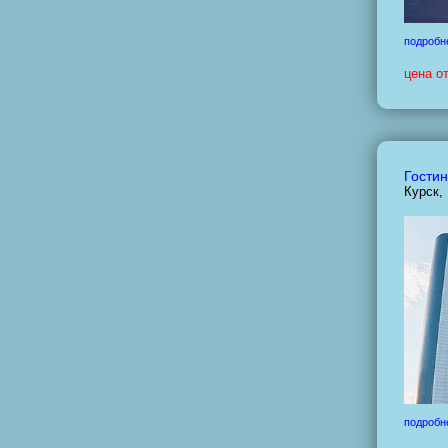
подробн
цена о
Гостин
Курск,
подробн