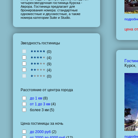
четырехзвездочная гостиница Курска -
Аврора. Гостиница предлагает для
бронирования номера: стандартные
одноместные и двухместные, а также
номера категории Suite и Studio.
подробн
цена о
Звездность гостиницы
(
0
)
(
4
)
Гостин
(
9
)
Курск,
(
4
)
(
0
)
Расстояние от центра города
до 1 км
(
8
)
от 1 до 3 км
(
4
)
более 3 км (
5
)
Цена гостиницы за ночь
до 2000 руб
(
2
)
подробн
от 2000 до 4000 руб
(
12
)