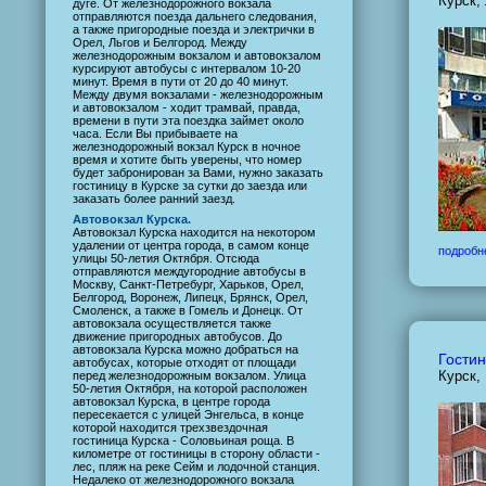
Курск,
дуге. От железнодорожного вокзала
отправляются поезда дальнего следования,
а также пригородные поезда и электрички в
Орел, Льгов и Белгород. Между
железнодорожным вокзалом и автовокзалом
курсируют автобусы с интервалом 10-20
минут. Время в пути от 20 до 40 минут.
Между двумя вокзалами - железнодорожным
и автовокзалом - ходит трамвай, правда,
времени в пути эта поездка займет около
часа. Если Вы прибываете на
железнодорожный вокзал Курск в ночное
время и хотите быть уверены, что номер
будет забронирован за Вами, нужно заказать
гостиницу в Курске за сутки до заезда или
заказать более ранний заезд.
Автовокзал Курска.
Автовокзал Курска находится на некотором
удалении от центра города, в самом конце
подробн
улицы 50-летия Октября. Отсюда
отправляются междугородние автобусы в
Москву, Санкт-Петребург, Харьков, Орел,
Белгород, Воронеж, Липецк, Брянск, Орел,
Смоленск, а также в Гомель и Донецк. От
автовокзала осуществляется также
движение пригородных автобусов. До
автовокзала Курска можно добраться на
Гостин
автобусах, которые отходят от площади
Курск,
перед железнодорожным вокзалом. Улица
50-летия Октября, на которой расположен
автовокзал Курска, в центре города
пересекается с улицей Энгельса, в конце
которой находится трехзвездочная
гостиница Курска - Соловьиная роща. В
километре от гостиницы в сторону области -
лес, пляж на реке Сейм и лодочной станция.
Недалеко от железнодорожного вокзала