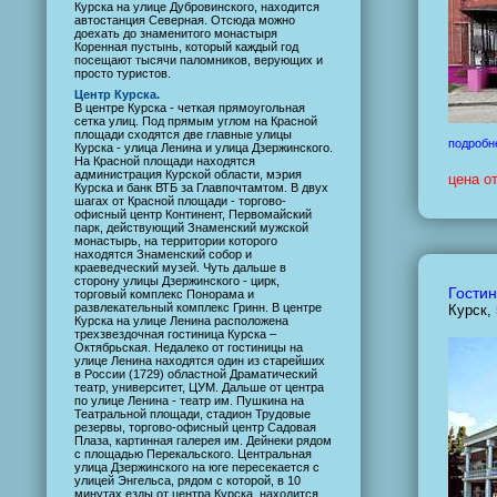
Курска на улице Дубровинского, находится
автостанция Северная. Отсюда можно
доехать до знаменитого монастыря
Коренная пустынь, который каждый год
посещают тысячи паломников, верующих и
просто туристов.
Центр Курска.
В центре Курска - четкая прямоугольная
сетка улиц. Под прямым углом на Красной
площади сходятся две главные улицы
подробн
Курска - улица Ленина и улица Дзержинского.
На Красной площади находятся
администрация Курской области, мэрия
цена о
Курска и банк ВТБ за Главпочтамтом. В двух
шагах от Красной площади - торгово-
офисный центр Континент, Первомайский
парк, действующий Знаменский мужской
монастырь, на территории которого
находятся Знаменский собор и
краеведческий музей. Чуть дальше в
сторону улицы Дзержинского - цирк,
Гостин
торговый комплекс Понорама и
развлекательный комплекс Гринн. В центре
Курск,
Курска на улице Ленина расположена
трехзвездочная гостиница Курска –
Октябрьская. Недалеко от гостиницы на
улице Ленина находятся один из старейших
в России (1729) областной Драматический
театр, университет, ЦУМ. Дальше от центра
по улице Ленина - театр им. Пушкина на
Театральной площади, стадион Трудовые
резервы, торгово-офисный центр Садовая
Плаза, картинная галерея им. Дейнеки рядом
с площадью Перекальского. Центральная
улица Дзержинского на юге пересекается с
улицей Энгельса, рядом с которой, в 10
минутах езды от центра Курска, находится