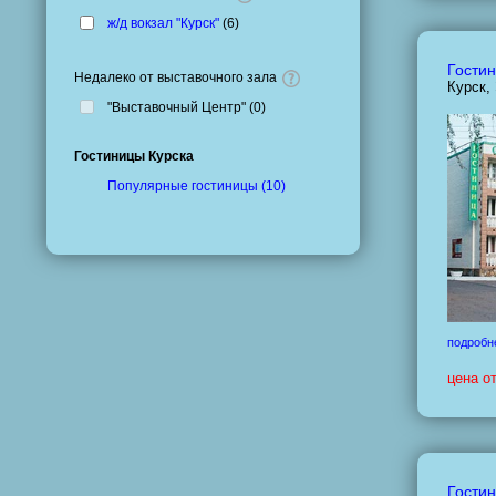
ж/д вокзал "Курск"
(
6
)
Гостин
Недалеко от выставочного зала
Курск,
"Выставочный Центр" (
0
)
Гостиницы Курска
Популярные гостиницы (10)
подробн
цена о
Гостин