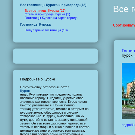
Все гостиницы Курска и пригорода (18)
Все 
Все гостиницы Курска (17)
Отели в пригороде Курска (1)
Гостиницы Курска на карте города
Гостиницы Курска
Сортировать
Популярные гостиницы (10)
Гостин
Курск,
Подробнее о Курске
Почти тысячу лет возвышается
Курск
над р.Кур, которая, по преданию, и дала
название городу. С годами, укрепив свое
значение как город - крепость, Курск начал
быстро развиваться. Но наступило
тринадцатое столетие, вместе с которым на
русское землю обрушилось монголо-
татарское иго. И Курск, оказавшись на их
пути, достойно встал на защиту священной
земли. Он выстоял, достойно перенес все
подробн
тяготы и невзгоды и в 1508 г. вошел в состав
централизованного русского государства.
Курск стал военно-административным и