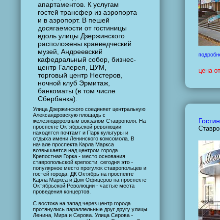
апартаментов. К услугам
гостей трансфер из аэропорта
и в аэропорт. В пешей
досягаемости от гостиницы
вдоль улицы Дзержинского
расположены краеведческий
музей, Андреевский
подробн
кафедральный собор, бизнес-
центр Галерея, ЦУМ,
цена о
торговый центр Нестеров,
ночной клуб Эрмитаж,
банкоматы (в том числе
Сбербанка).
Улица Дзержинского соединяет центральную
Александровскую площадь с
Гостин
железнодорожным вокзалом Ставрополя. На
проспекте Октябрьской революции
Ставро
находятся почтамт и Парк культуры и
отдыха имени Ленинского комсомола. В
начале проспекта Карла Маркса
возвышается над центром города
Крепостная Горка - место основания
ставропольской крепости, сегодня это -
популярное место прогулок ставропольцев и
гостей города. ДК Октябрь на проспекте
Карла Маркса и Дом Офицеров на проспекте
Октябрьской Революции - частые места
проведения концертов.
С востока на запад через центр города
протянулись параллельные друг другу улицы
Ленина, Мира и Серова. Улица Серова -