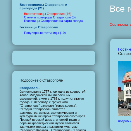
Все гостиницы Ставрополя и
Все 
пригорода (21)
Все гостиницы Ставрополя (16)
Отели в пригороде Ставрополя (5)
Гостиницы Ставрополя на карте города
Сортировать
Гостиницы Ставрополя
Популярные гостиницы (10)
Гостин
Ставро
Подробнее о Ставрополе
Ставрополь
был основан в 1777 г. как одна из крепостей
Азово-Моздокской линии военных
укреплений, а уже в 1785 г. получил статус
города. В переводе с греческого
"Ставрополь" означает "город креста".
Сегодня Ставрополь является
административным, экономическим и
культурным центром Ставропольского края.
Первый русский драматический театр и
подробн
первый краеведческий музей являются
заслугами города в развитии культуры
Северного Кавказа. В Ставрополе - 2 театра,