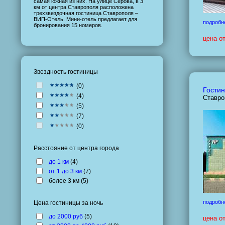
самая южная из них. На улице Серова, в 3
км от центра Ставрополя расположена
трехзвездочная гостиница Ставрополя –
ВИП-Отель. Мини-отель предлагает для
подробн
бронирования 15 номеров.
цена о
Звездность гостиницы
(
0
)
Гостин
(
4
)
Ставро
(
5
)
(
7
)
(
0
)
Расстояние от центра города
до 1 км
(
4
)
от 1 до 3 км
(
7
)
более 3 км (
5
)
подробн
Цена гостиницы за ночь
до 2000 руб
(
5
)
цена о