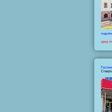
подробн
цена о
Гостин
Ставро