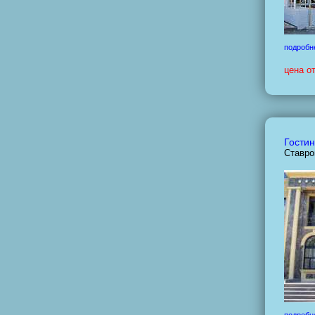
подробн
цена о
Гостин
Ставро