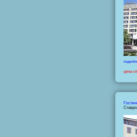
подробн
цена о
Гостин
Ставро