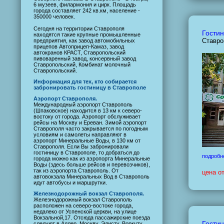
6 музеев, филармония и цирк. Площадь
города составляет 242 кв.км, население -
350000 человек.
Сегодня на территории Ставрополя
Гостин
находятся такие крупные промышленные
Ставро
предприятия, как завод автомобильных
прицепов Автоприцеп-Камаз, завод
автокранов КРАСТ, Ставропольский
пивоваренный завод, консервный завод
Ставропольский, Комбинат молочный
Ставропольский.
Информация для тех, кто собирается
забронировать гостиницу в Ставрополе
Аэропорт Ставрополя.
Международный аэропорт Ставрополь
(Шпаковское) находится в 13 км к северо-
востоку от города. Аэропорт обслуживает
рейсы на Москву и Ереван. Зимой аэропорт
Ставрополя часто закрывается по погодным
условиям и самолеты направляют в
аэропорт Минеральные Воды, в 130 км от
Ставрополя. Если Вы забронировали
гостиницу в Ставрополе, то добраться до
подробн
города можно как из аэропорта Минеральные
Воды (здесь больше рейсов и перевозчиков),
так из аэропорта Ставрополь. От
цена о
автовокзала Минеральных Вод в Ставрополь
идут автобусы и маршрутки.
Железнодорожный вокзал Ставрополя.
Железнодорожный вокзал Ставрополь
расположен на северо-востоке города,
недалеко от Успенской церкви, на улице
Вокзальной,17. Отсюда пассажирские поезда
Гостин
следуют в Адлер, Москву, Элисту, Воркуту,