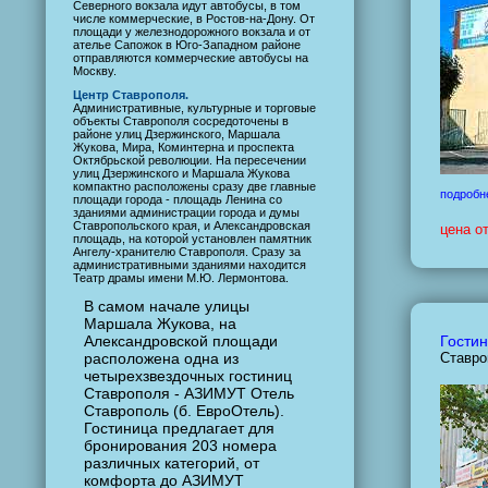
Северного вокзала идут автобусы, в том
числе коммерческие, в Ростов-на-Дону. От
площади у железнодорожного вокзала и от
ателье Сапожок в Юго-Западном районе
отправляются коммерческие автобусы на
Москву.
Центр Ставрополя.
Административные, культурные и торговые
объекты Ставрополя сосредоточены в
районе улиц Дзержинского, Маршала
Жукова, Мира, Коминтерна и проспекта
Октябрьской революции. На пересечении
улиц Дзержинского и Маршала Жукова
компактно расположены сразу две главные
подробн
площади города - площадь Ленина со
зданиями администрации города и думы
Ставропольского края, и Александровская
цена о
площадь, на которой установлен памятник
Ангелу-хранителю Ставрополя. Сразу за
административными зданиями находится
Театр драмы имени М.Ю. Лермонтова.
В самом начале улицы
Маршала Жукова, на
Александровской площади
Гостин
расположена одна из
Ставро
четырехзвездочных гостиниц
Ставрополя - АЗИМУТ Отель
Ставрополь (б. ЕвроОтель).
Гостиница предлагает для
бронирования 203 номера
различных категорий, от
комфорта до АЗИМУТ