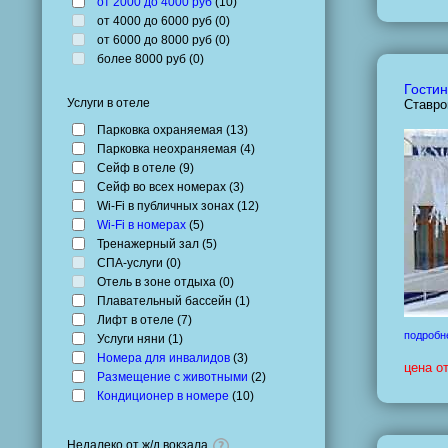
от 2000 до 4000 руб
(
10
)
от 4000 до 6000 руб (
0
)
от 6000 до 8000 руб (
0
)
более 8000 руб (
0
)
Гостин
Услуги в отеле
Ставро
Парковка охраняемая (
13
)
Парковка неохраняемая (
4
)
Сейф в отеле (
9
)
Сейф во всех номерах (
3
)
Wi-Fi в публичных зонах (
12
)
Wi-Fi в номерах
(
5
)
Тренажерный зал (
5
)
СПА-услуги (
0
)
Отель в зоне отдыха (
0
)
Плавательный бассейн (
1
)
Лифт в отеле (
7
)
подробн
Услуги няни (
1
)
Номера для инвалидов
(
3
)
цена о
Размещение с животными
(
2
)
Кондиционер в номере
(
10
)
Недалеко от ж/д вокзала