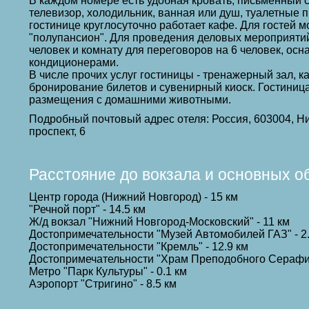
В каждом номере есть удобная кровать, письменный с
телевизор, холодильник, ванная или душ, туалетные 
гостинице круглосуточно работает кафе. Для гостей м
"полупансион". Для проведения деловых мероприятий
человек и комнату для переговоров на 6 человек, о
кондиционерами.
В числе прочих услуг гостиницы - тренажерный зал, к
бронирование билетов и сувенирный киоск. Гостиниц
размещения с домашними животными.
Подробный почтовый адрес отеля: Россия, 603004, Н
проспект, 6
Расстояние до вокзала и основных о
Центр города (Нижний Новгород) - 15 км
"Речной порт" - 14.5 км
Ж/д вокзал "Нижний Новгород-Московский" - 11 км
Достопримечательности "Музей Автомобилей ГАЗ" - 2
Достопримечательности "Кремль" - 12.9 км
Достопримечательности "Храм Преподобного Серафим
Метро "Парк Культуры" - 0.1 км
Аэропорт "Стригино" - 8.5 км