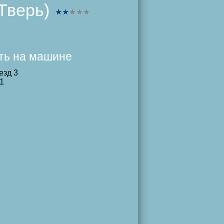
(Тверь)
ать на машине
езд 3
1