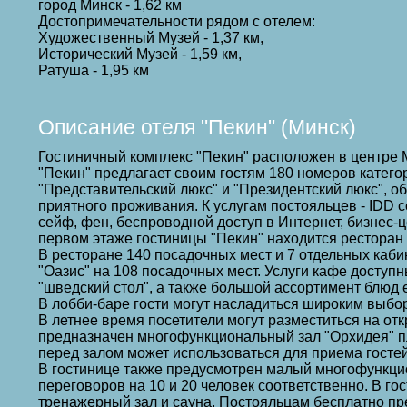
город Минск - 1,62 км
Достопримечательности рядом с отелем:
Художественный Музей - 1,37 км,
Исторический Музей - 1,59 км,
Ратуша - 1,95 км
Описание отеля "Пекин" (Минск)
Гостиничный комплекс "Пекин" расположен в центре 
"Пекин" предлагает своим гостям 180 номеров категор
"Представительский люкс" и "Президентский люкс", 
приятного проживания. К услугам постояльцев - IDD 
сейф, фен, беспроводной доступ в Интернет, бизнес-ц
первом этаже гостиницы "Пекин" находится ресторан 
В ресторане 140 посадочных мест и 7 отдельных каби
"Оазис" на 108 посадочных мест. Услуги кафе доступн
"шведский стол", а также большой ассортимент блюд е
В лобби-баре гости могут насладиться широким выбо
В летнее время посетители могут разместиться на от
предназначен многофункциональный зал "Орхидея" пл
перед залом может использоваться для приема гостей
В гостинице также предусмотрен малый многофункцио
переговоров на 10 и 20 человек соответственно. В г
тренажерный зал и сауна. Постояльцам бесплатно пр