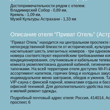
Достопримечательности рядом с отелем:
Владимирский Собор - 0,89 км,
Кремль - 1,09 км,
Музей Культуры Астрахани - 1,33 км
Описание отеля "Приват Отель" (Аст
"Приват Отель" находится на центральном проспекте 
непосредственной близости от исторической, культур
насчитывает шесть элегантных номеров - три одноком
номера соответствуют европейским требованиями к
кондиционирования, спутниковым и кабельным телев
комната укомплектована душевой кабиной, гигиенич
тапочками. На всей территории отеля доступен Wi-Fi-
ассортимент напитков, горячих блюд и холодных заку
индивидуальное меню завтраков, обедов и ужинов. Т
VIP-сауна с финской парной, комнатами отдыха и бас
офисной техникой. Для дополнительного удобства пос
и мелкий ремонт одежды.
Подробный почтовый адрес отеля: Россия, 414014, А
проспект, 6