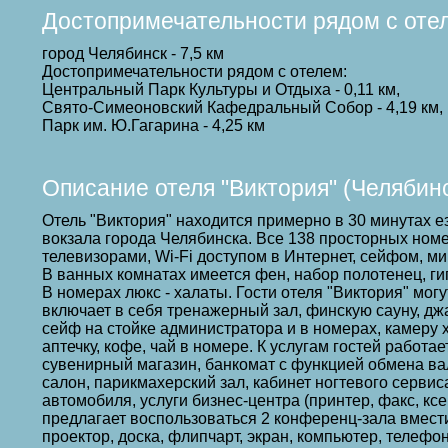
Достопримечательности рядом с оте
город Челябинск - 7,5 км
Достопримечательности рядом с отелем:
Центральный Парк Культуры и Отдыха - 0,11 км,
Свято-Симеоновский Кафедральный Собор - 4,19 км,
Парк им. Ю.Гагарина - 4,25 км
Описание отеля "Виктория" (Челябин
Отель "Виктория" находится примерно в 30 минутах е
вокзала города Челябинска. Все 138 просторных но
телевизорами, Wi-Fi доступом в Интернет, сейфом, м
В ванных комнатах имеется фен, набор полотенец, ги
В номерах люкс - халаты. Гости отеля "Виктория" мог
включает в себя тренажерный зал, финскую сауну, дж
сейф на стойке администратора и в номерах, камеру 
аптечку, кофе, чай в номере. К услугам гостей работ
сувенирный магазин, банкомат с функцией обмена в
салон, парикмахерский зал, кабинет ногтевого сервиса
автомобиля, услуги бизнес-центра (принтер, факс, к
предлагает воспользоваться 2 конференц-зала вмест
проектор, доска, флипчарт, экран, компьютер, телефо