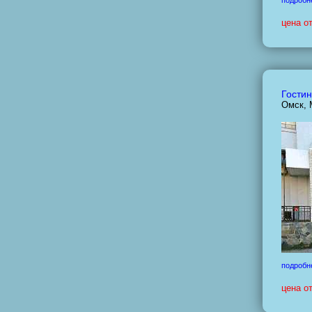
подробн
цена о
Гостин
Омск, 
подробн
цена о