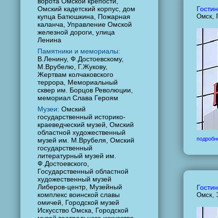
ворота Омской крепости,
Омский кадетский корпус, дом
Гостин
купца Батюшкина, Пожарная
Омск, 
каланча, Управление Омской
железной дороги, улица
Ленина
Памятники и мемориалы:
В.Ленину, Ф.Достоевскому,
М.Врубелю, Г.Жукову,
Жертвам колчаковского
террора, Мемориальный
сквер им. Борцов Революции,
мемориал Слава Героям
Музеи:
Омский
государственный историко-
краеведческий музей, Омский
областной художественный
подробн
музей им. М.Врубеля, Омский
государственный
литературный музей им.
Ф.Достоевского,
Государственный областной
художественный музей
Либеров-центр, Музейный
Гостин
комплекс воинской славы
Омск, 
омичей, Городской музей
Искусство Омска, Городской