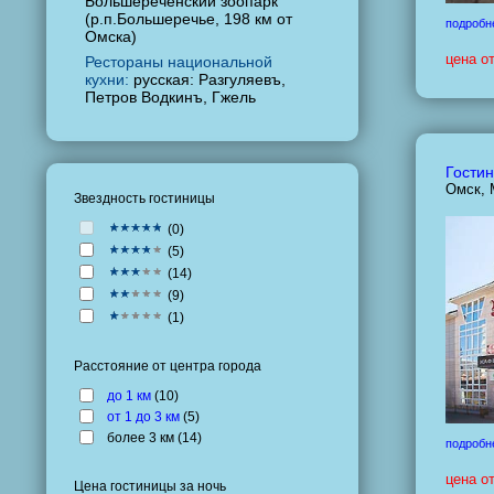
Большереченский зоопарк
(р.п.Большеречье, 198 км от
подробн
Омска)
цена о
Рестораны национальной
кухни:
русская: Разгуляевъ,
Петров Водкинъ, Гжель
Гостин
Омск, 
Звездность гостиницы
(
0
)
(
5
)
(
14
)
(
9
)
(
1
)
Расстояние от центра города
до 1 км
(
10
)
от 1 до 3 км
(
5
)
более 3 км (
14
)
подробн
цена о
Цена гостиницы за ночь