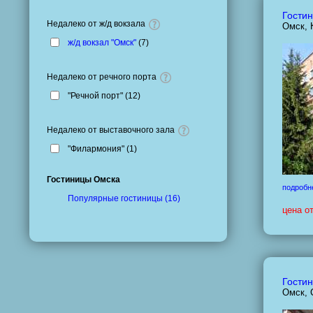
Гостин
Недалеко от ж/д вокзала
Омск, 
ж/д вокзал "Омск"
(
7
)
Недалеко от речного порта
"Речной порт" (
12
)
Недалеко от выставочного зала
"Филармония" (
1
)
Гостиницы Омска
подробн
Популярные гостиницы (16)
цена о
Гостин
Омск, 