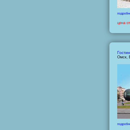
подробн
цена о
Гостин
Омск, 
подробн