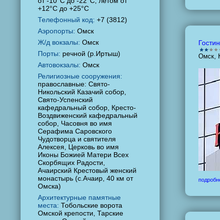
от -10°C до -22°C, летом от
+12°C до +25°C
Телефонный код:
+7 (3812)
Аэропорты:
Омск
Ж/д вокзалы:
Омск
Гостин
Порты:
речной (р.Иртыш)
Омск, 
Автовокзалы:
Омск
Религиозные сооружения:
православные: Свято-
Никольский Казачий собор,
Свято-Успенский
кафедральный собор, Кресто-
Воздвиженский кафедральный
собор, Часовня во имя
Серафима Саровского
Чудотворца и святителя
Алексея, Церковь во имя
Иконы Божией Матери Всех
Скорбящих Радости,
Ачаирский Крестовый женский
монастырь (с.Ачаир, 40 км от
подробн
Омска)
Архитектурные памятные
места:
Тобольские ворота
Омской крепости, Тарские