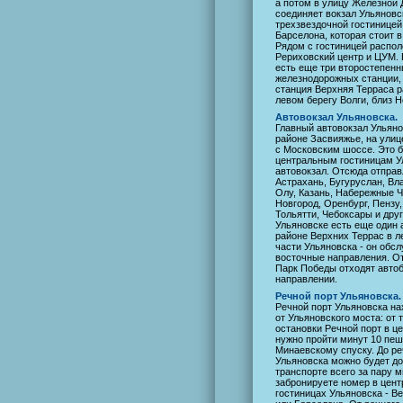
а потом в улицу Железной 
соединяет вокзал Ульянов
трехзвездочной гостиницей
Барселона, которая стоит в
Рядом с гостиницей распо
Рериховский центр и ЦУМ. 
есть еще три второстепен
железнодорожных станции, 
станция Верхняя Терраса 
левом берегу Волги, близ Н
Автовокзал Ульяновска.
Главный автовокзал Ульяно
районе Засвияжье, на ули
с Московским шоссе. Это 
центральным гостиницам У
автовокзал. Отсюда отпра
Астрахань, Бугуруслан, Вл
Олу, Казань, Набережные 
Новгород, Оренбург, Пензу,
Тольятти, Чебоксары и друг
Ульяновске есть еще один 
районе Верхних Террас в 
части Ульяновска - он обс
восточные направления. От
Парк Победы отходят авто
направлении.
Речной порт Ульяновска.
Речной порт Ульяновска на
от Ульяновского моста: от
остановки Речной порт в це
нужно пройти минут 10 пеш
Минаевскому спуску. До ре
Ульяновска можно будет до
транспорте всего за пару м
забронируете номер в цен
гостиницах Ульяновска - В