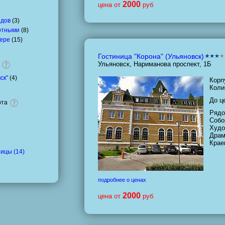
2000
цена от
руб
идов
(
3
)
отными
(
8
)
мере
(
15
)
Гостиница "Корона" (Ульяновск)
Ульяновск, Нариманова проспект, 1Б
ск"
(
4
)
Корп
Коли
До ц
рта
Рядо
Собо
Худо
Драм
Крае
ицы (14)
подробнее о ценах
2000
цена от
руб