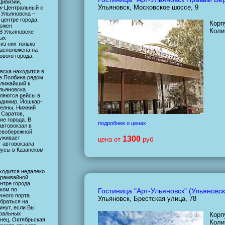
Дивизии,
Ульяновск, Московское шоссе, 9
ск-Центральный с
 Ульяновска –
 центре города.
Корп
ложен
Коли
В Ульяновске
ных
из них только
расположена на
ового города.
вска находится в
це Полбина рядом
ближайший к
льяновска
вляются рейсы в
адимир, Йошкар-
Челны, Нижний
 Саратов,
ие города. В
подробнее о ценах
автовокзал в
левобережной
луживает
1300
цена от
руб
 автовокзала
бусы в Казанском
ходится недалеко
 трамвайной
нтре города
ком по
Гостиница "Арт-Ульяновск" (Ульяновск
чного порта
Ульяновск, Брестская улица, 78
браться на
инут, если Вы
тральных
Корп
енец, Октябрьская
Коли