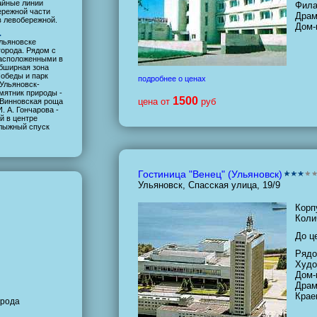
айные линии
Фила
ережной части
Драм
в левобережной.
Дом-
.
льяновске
орода. Рядом с
расположенными в
обширная зона
Победы и парк
подробнее о ценах
Ульяновск-
мятник природы -
1500
цена от
руб
 Винновская роща
. А. Гончарова -
й в центре
олыжный спуск
Гостиница "Венец" (Ульяновск)
Ульяновск, Спасская улица, 19/9
Корп
Коли
До ц
Рядо
Худо
Дом-
Драм
Крае
орода