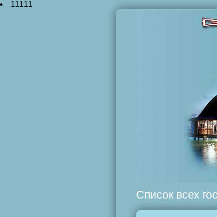
11111
Список всех го