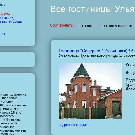
ка и
Все гостиницы Уль
а (26)
овска (6)
а карте города
Сортировать:
по цене
по популярности
14)
Гостиница "Северная" (Ульяновск)
Ульяновск, Тухачевского улица, 3, строе
Коли
До ц
Рядо
е
Крае
Драм
и, расположен на
. Население
 человек.
8 г. как крепость
р.Волга. Это
 конца 18 в. С
мбирского
 - губернским
ствовали 29
подробнее о ценах
онастыря,
я церкви, мечеть
льтурными