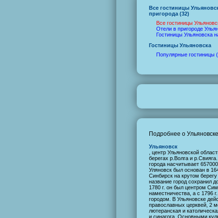
Все гостиницы Ульяновс
пригорода (32)
Все гостиницы Ульяновск
Отели в пригороде Ульян
Гостиницы Ульяновска н
Гостиницы Ульяновска
Популярные гостиницы (
Подробнее о Ульяновск
Ульяновск
, центр Ульяновской област
берегах р.Волга и р.Свияга
города насчитывает 657000
Уляновск был основан в 164
Синбирск на крутом берегу 
название город сохранил до
1780 г. он был центром Си
наместничества, а с 1796 г.
городом. В Ульяновске дей
православных церквей, 2 м
лютеранская и католическа
и синагога. Основными ку