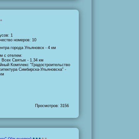
усов: 1
чество номеров: 10
ентра города Ульяновск - 4 км
м с отелем:
 Всех Святых - 1.34 км
йный Комплекс "Градостроительство
хитектура Симбирска-Ульяновска" -
 км
Просмотров: 3156
ег" (Ульяновск)