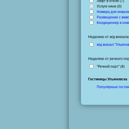
Лифт в отеле (
7
)
Услуги няни (
0
)
Номера для инвал
Размещение с жив
Кондиционер в но
Недалеко от ж/д вокзала
ж/д вокзал "Ульянов
Недалеко от речного по
"Речной порт" (
8
)
Гостиницы Ульяновска
Популярные гостин