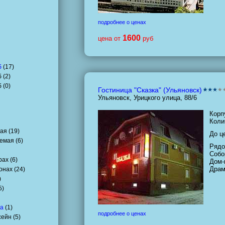
подробнее о ценах
1600
цена от
руб
б
(
17
)
 (
2
)
 (
0
)
Гостиница "Сказка" (Ульяновск)
Ульяновск, Урицкого улица, 88/6
Корп
Коли
ая (
19
)
До ц
емая (
6
)
Рядо
Собо
ах (
6
)
Дом-
Драм
онах (
24
)
)
5
)
ха
(
1
)
подробнее о ценах
ейн (
5
)