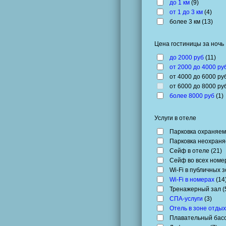
до 1 км
(
9
)
от 1 до 3 км
(
4
)
более 3 км (
13
)
Цена гостиницы за ночь
до 2000 руб
(
11
)
от 2000 до 4000 ру
от 4000 до 6000 руб
от 6000 до 8000 руб
более 8000 руб
(
1
)
Услуги в отеле
Парковка охраняем
Парковка неохраня
Сейф в отеле (
21
)
Сейф во всех номер
Wi-Fi в публичных з
Wi-Fi в номерах
(
14
Тренажерный зал (
СПА-услуги
(
3
)
Отель в зоне отды
Плавательный басс