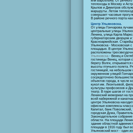
или Барселона. От речного
теплоходы в Москву и Аст
Крылов и Димитров обслуж
маршруты. Летом теплоход
совершает часовые прогулк
В районе речного порта нах
Центр Ульяновска.
От улицы Гончарова лучам
центральные улицы Ульянов
Ленина, улица Карла Маркс
губернаторским дворцом и
Красноармейская. Старейш
Ульяновска - Московская с
площадью. В центре Ульян
расположены трехзвездоч
Ульяновска
- Венец и Октяб
гостиницы Венец, которая 
берегу Волги, открывается 
высоты птичьего полета. Р
гостиницей, на небольшом 
окруженном улицей Гончар
сосредоточено большинств
объектов города, в числе к
кукол им. Леонтьевой, фил
культуры профсоюзов и Др
театр. В паре шагов от гос
Ленинский мемориал на пр
всей набережной и канатная
центре Ульяновска находит
офисные комплексы класса
Капитал, банк Поволжский,
городская Дума, Правитель
Законодательное собрание
области. На площади Лени
здание областной админист
площади в 1916 году был в
Ульяновский мост - один и