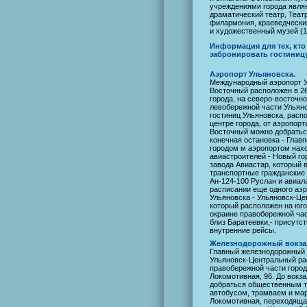
учреждениями города явля
драматический театр, Театр
филармония, краеведческий
и художественный музей (19
Информация для тех, кто
забронировать гостиниц
Аэропорт Ульяновска.
Международный аэропорт У
Восточный расположен в 26
города, на северо-восточн
левобережной части Ульяно
гостиниц Ульяновска, расп
центре города, от аэропорт
Восточный можно добратьс
конечная остановка - Глав
городом м аэропортом нахо
авиастроителей - Новый го
завода Авиастар, который 
транспортные гражданские
Ан-124-100 Руслан и авиал
расписании еще одного аэ
Ульяновска - Ульяновск-Це
который расположен на юго
окраине правобережной ча
близ Баратеевки,- присутс
внутренние рейсы.
Железнодорожный вокзал
Главный железнодорожный 
Ульяновск-Центральный ра
правобережной части город
Локомотивная, 96. До вокз
добраться общественным т
автобусом, трамваем и ма
Локомотивная, переходящая