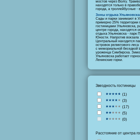
мостов через Волгу. Трамв
находятся только в правоб
города, а троллейбусные - 
Зоны отдыха Ульяновска
Сады и парки занимают в У
примерно 25% территории г
гостиницами Ульяновска, 
центре города, находятся 
отдыха Ульяновска - парк 
Юности. Напротив вокзала 
Центральный находится па
островок реликтового леса
с мемориальной беседкой И
уроженца Симбирска. Зимо
Ульяновска работает горн
Ленинские горки.
Звездность гостиницы
(
1
)
(
3
)
(
17
)
(
5
)
(
0
)
Расстояние от центра г