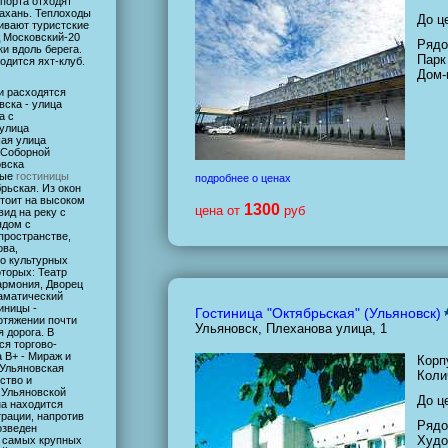
 порта отходят
рахань. Теплоходы
До ц
ивают туристские
 Московский-20
Рядо
и вдоль берега.
Парк
одится яхт-клуб.
Дом-
и расходятся
ска - улица
а с
 улица
ая улица
 Соборной
овска
ные
гостиницы
подробнее о ценах
рьская. Из окон
стоит на высоком
1300
цена от
руб
вид на реку с
ядом с
пространстве,
ова,
о культурных
оторых: Театр
армония, Дворец
аматический
тиницы -
Гостиница "Октябрьская" (Ульяновск)
отяжении почти
Ульяновск, Плеханова улица, 1
 дорога. В
ся торгово-
 B+ - Мираж и
Корп
 Ульяновская
Коли
ство и
 Ульяновской
До ц
на находится
рации, напротив
Рядо
озведен
Худо
з самых крупных