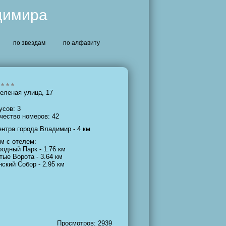
димира
по звездам
по алфавиту
еленая улица, 17
усов: 3
чество номеров: 42
ентра города Владимир - 4 км
м с отелем:
родный Парк - 1.76 км
тые Ворота - 3.64 км
нский Собор - 2.95 км
Просмотров: 2939