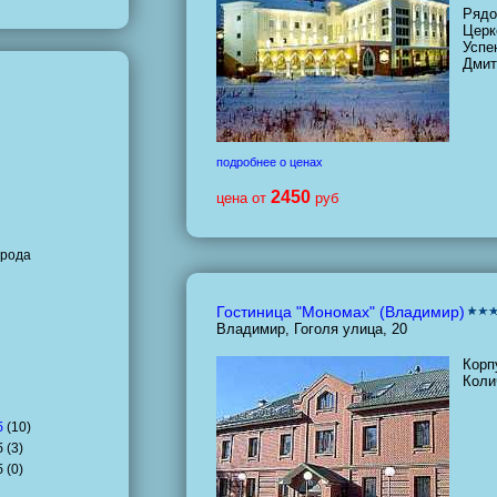
Рядо
Церк
Успе
Дмит
подробнее о ценах
2450
цена от
руб
орода
Гостиница "Мономах" (Владимир)
Владимир, Гоголя улица, 20
Корп
Коли
б
(
10
)
 (
3
)
 (
0
)