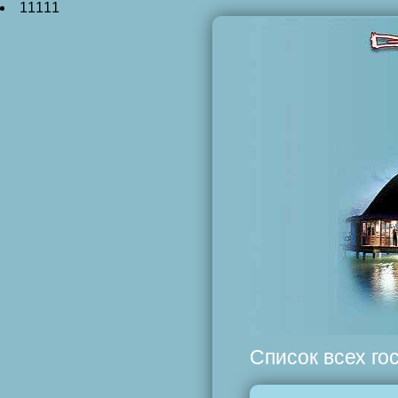
11111
Список всех г