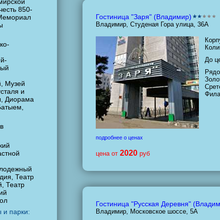
мирской
честь 850-
Гостиница "Заря" (Владимир)
 Мемориал
Владимир, Студеная Гора улица, 36А
ы
Корп
ко-
Коли
й-
До ц
ный
Рядо
Золо
, Музей
Срет
сталя и
Фила
, Диорама
Батыем,
в
подробнее о ценах
кий
2020
астной
цена от
руб
олодежный
дия, Театр
, Театр
ий
кол
Гостиница "Русская Деревня" (Влади
 и парки:
Владимир, Московское шоссе, 5А
,