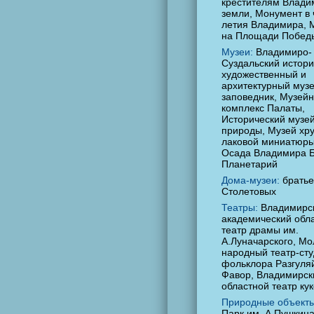
крестителям Влади
земли, Монумент в 
летия Владимира,
на Площади Побед
Музеи:
Владимиро-
Суздальский истори
художественный и
архитектурный музе
заповедник, Музей
комплекс Палаты,
Исторический музей
природы, Музей хру
лаковой миниатюры
Осада Владимира 
Планетарий
Дома-музеи:
братье
Столетовых
Театры:
Владимирс
академический обл
театр драмы им.
А.Луначарского, М
народный театр-сту
фольклора Разгуляй
Фавор, Владимирск
областной театр ку
Природные объекты
Парк им. А.Пушкина