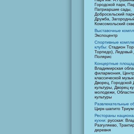
Городской парк, Па
Патриаршие сады,
Добросельский парк
Дружба, Загородный
Комсомольский скв
Выставочные компл
Экспоцентр
Спортивные компле
клубы:
Стадион Тор
Торпедо), Ледовый
Полярис
Концертные площад
Владимирская обла
филармония, Цент
классической музык
Дворец, Городской 
культуры, Дворец к
молодежи, Областн
культуры
Развлекательные о
Цирк-шапито Триу
Рестораны национа
кухни:
русская: Вла
Разгуляево, Трактир
деревня