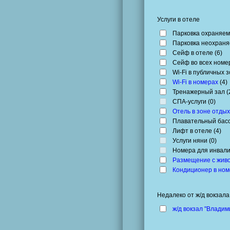
Услуги в отеле
Парковка охраняем
Парковка неохраня
Сейф в отеле (
6
)
Сейф во всех номер
Wi-Fi в публичных з
Wi-Fi в номерах
(
4
)
Тренажерный зал (
СПА-услуги (
0
)
Отель в зоне отды
Плавательный басс
Лифт в отеле (
4
)
Услуги няни (
0
)
Номера для инвали
Размещение с жив
Кондиционер в но
Недалеко от ж/д вокзала
ж/д вокзал "Владим