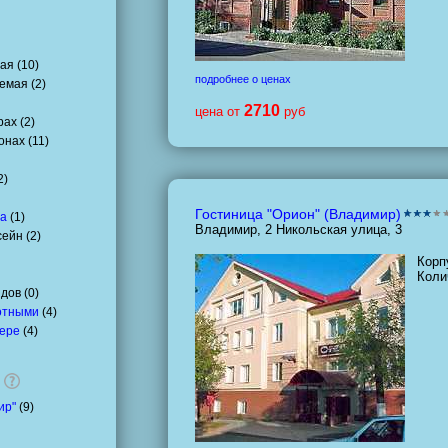
ая (
10
)
подробнее о ценах
емая (
2
)
2710
цена от
руб
ах (
2
)
онах (
11
)
2
)
Гостиница "Орион" (Владимир)
ха
(
1
)
Владимир, 2 Никольская улица, 3
ейн (
2
)
Корп
Коли
дов (
0
)
отными
(
4
)
мере
(
4
)
ир"
(
9
)