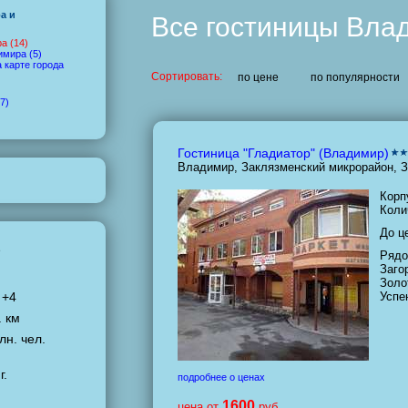
а и
Все гостиницы Вла
а (14)
имира (5)
 карте города
Сортировать:
по цене
по популярности
7)
Гостиница "Гладиатор" (Владимир)
Владимир, Заклязменский микрорайон, З
Корп
Коли
До ц
е
Рядо
Заго
Золо
 +4
Успе
. км
лн. чел.
г.
подробнее о ценах
1600
цена от
руб