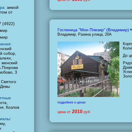
ра:
зимой
етом от
7 (4922)
Гостиница "Мон Плезир" (Владимир)
мир
Владимир, Разина улица, 20А
имир
жения:
Корп
Коли
енский
й собор,
До ц
алеях,
н женский
Рядо
ь Покрова
Драм
Успе
любово, 3
Золо
 Святого
 Девы
ятные
ота,
подробнее о ценах
я, Козлов
2010
цена от
руб
иалы:
му,
к