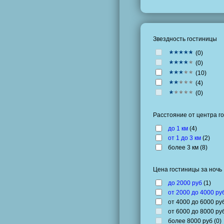
Звездность гостиницы
(
0
)
(
0
)
(
10
)
(
4
)
(
0
)
Расстояние от центра г
до 1 км
(
4
)
от 1 до 3 км
(
2
)
более 3 км (
8
)
Цена гостиницы за ночь
до 2000 руб
(
1
)
от 2000 до 4000 ру
от 4000 до 6000 руб
от 6000 до 8000 руб
более 8000 руб (
0
)