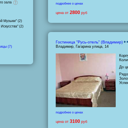
го зала
подробнее о ценах
2800
цена от
руб
й Музыки" (
2
)
 Искусства" (
2
)
Гостиница "Русь-отель" (Владимир)
Владимир, Гагарина улица, 14
ицы (7)
Корп
Коли
До ц
Рядо
Золо
Успе
подробнее о ценах
3100
цена от
руб