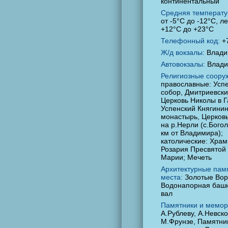
континентальный
Средняя температу
от -5°C до -12°C, л
+12°C до +23°C
Телефонный код:
+
Ж/д вокзалы:
Влади
Автовокзалы:
Влад
Религиозные соору
православные: Усп
собор, Дмитриевски
Церковь Николы в Г
Успенский Княгини
монастырь, Церков
на р.Нерли (с.Бого
км от Владимира);
католические: Храм
Розария Пресвятой
Марии; Мечеть
Архитектурные пам
места:
Золотые Вор
Водонапорная башн
вал
Памятники и мемор
А.Рублеву, А.Невско
М.Фрунзе, Памятни