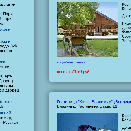
рк Липки,
Корп
Коли
, Парк
До ц
 парк,
ер
Рядо
Двор
ексы:
Фила
Срет
Золо
ксы и
педо (ФК
 дворец
ки:
подробнее о ценах
стная
р
2150
цена от
руб
и, Арт-
Дворец
ультуры
ой дворец
бъекты:
Гостиница "Князь Владимир" (Владим
мф
Владимир, Растопчина улица, 1Д
льной
Корп
димир,
Коли
, Русская
До ц