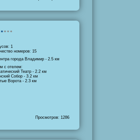
усов: 1
чество номеров: 15
ентра города Владимир - 2.5 км
м с отелем:
атический Театр - 2.2 км
нский Собор - 3.2 км
тые Ворота - 2.3 км
Просмотров: 1286