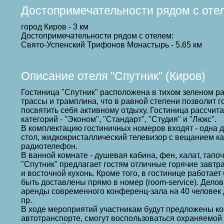
Достопримечательности рядом с оте
город Киров - 3 км
Достопримечательности рядом с отелем:
Свято-Успенский Трифонов Монастырь - 5,65 км
Описание отеля "Спутник" (Киров)
Гостиница "Спутник" расположена в тихом зеленом р
трассы и трамплина, что в равной степени позволит г
посвятить себя активному отдыху. Гостиница рассчит
категорий - "Эконом", "Стандарт", "Студия" и "Люкс".
В комплектацию гостиничных номеров входят - одна д
стол, жидкокристаллический телевизор с вещанием к
радиотелефон.
В ванной комнате - душевая кабина, фен, халат, тап
"Спутник" предлагает гостям отличные горячие завтр
и восточной кухонь. Кроме того, в гостинице работае
быть доставлены прямо в номер (room-service). Дело
аренды современного конференц-зала на 40 человек 
пр.
В ходе мероприятий участникам будут предложены ко
автотранспорте, смогут воспользоваться охраняемой 